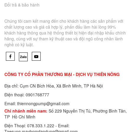
Đổi trả & bảo hành
Chúng tôi cam kết mang đến cho khách hàng các sản phẩm với
chất lượng cao và giá cả hợp lý, phấn đấu làm hài lòng 99%
khách hàng thông qua hệ thống thiết bị hiện đại nhập khẩu chính
hãng, cùng với sự tham kỹ thuật cao và đội ngũ công nhân lành
nghề có kỷ luật.
Zalo
CÔNG TY CỔ PHẦN THƯƠNG MẠI - DỊCH VỤ THIÊN NÔNG
Địa chỉ: Cụm CN Bích Hòa, Xã Bình Minh, TP Hà Nội
Điện thoại: 0901768777
Email: thiennongpump@gmail.com
Chi nhánh miền nam:
Số 229 Nguyễn Thị Tú, Phường Bình Tân,
TP Hồ Chí Minh
Điện Thoại: 078.333.1.222 - Email:
Taesung.maybomdandung@gmail.com