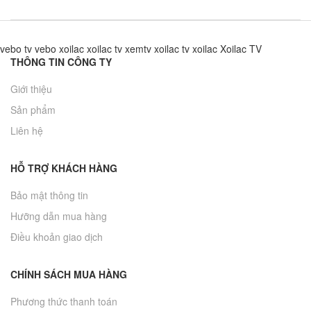
vebo tv
vebo
xoilac
xoilac tv
xemtv
xoilac tv
xoilac
Xoilac TV
THÔNG TIN CÔNG TY
Giới thiệu
Sản phẩm
Liên hệ
HỖ TRỢ KHÁCH HÀNG
Bảo mật thông tin
Hưỡng dẫn mua hàng
Điều khoản giao dịch
CHÍNH SÁCH MUA HÀNG
Phương thức thanh toán