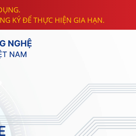
 DỤNG.
NG KÝ ĐỂ THỰC HIỆN GIA HẠN.
E