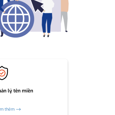
ản lý tên miền
em thêm ⟶