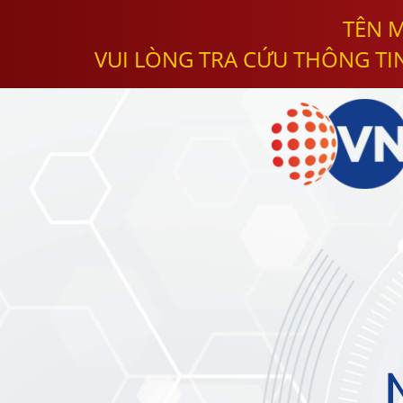
TÊN M
VUI LÒNG TRA CỨU THÔNG TI