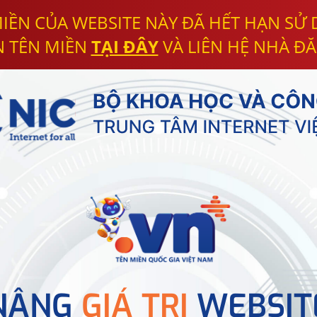
IỀN CỦA WEBSITE NÀY ĐÃ HẾT HẠN SỬ
N TÊN MIỀN
TẠI ĐÂY
VÀ LIÊN HỆ NHÀ ĐĂ
NÂNG
GIÁ TRỊ
WEBSIT