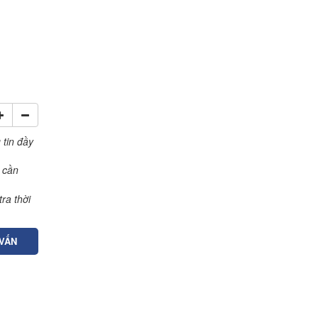
 tin đầy
 cần
ra thời
 VẤN