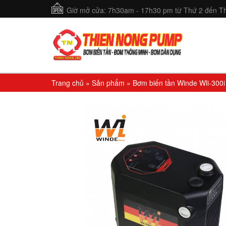
Giờ mở cửa: 7h30am - 17h30 pm từ Thứ 2 đến Th
Trang chủ
»
Sản phẩm
»
Bơm biến tần Winde Wli-300i