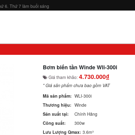
ứ 6. Thứ 7 làm buổi sáng
Bơm biến tần Winde Wli-300i
4.730.000₫
Giá tham khảo:
* Giá sản phẩm chưa bao gồm VAT
Mã sản phẩm:
WLI-300i
Thương hiệu:
Winde
Sản xuất tại:
Chính Hãng
Công suất:
300w
Lưu Lượng Qmax:
3.6m³