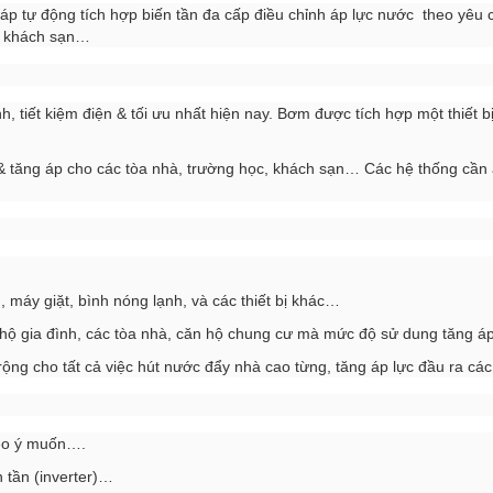
áp tự động tích hợp biến tần đa cấp điều chỉnh áp lực nước theo yê
c, khách sạn…
 tiết kiệm điện & tối ưu nhất hiện nay. Bơm được tích hợp một thiết b
 tăng áp cho các tòa nhà, trường học, khách sạn… Các hệ thống cần áp
, máy giặt, bình nóng lạnh, và các thiết bị khác…
hộ gia đình, các tòa nhà, căn hộ chung cư mà mức độ sử dung tăng áp đ
̣ng cho tất cả việc hút nước đẩy nhà cao từng, tăng áp lực đầu ra các t
heo ý muốn….
 tần (inverter)…