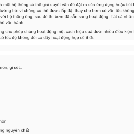
 một hệ thống có thể giải quyết vấn đề đặt ra của ứng dụng hoặc tiết
ý tưởng bởi vì chúng có thể được lắp đặt thay cho bơm có vận tốc không
m với hệ thống ống, sau đó thì bơm đã sẵn sàng hoạt động. Tất cả những
thể vận hành.
ộng cho phép chúng hoạt động một cách hiệu quả dưới nhiều điều kiệ
ó tốc độ không đổi có dãy hoạt động hẹp sẽ ít đi.
n, gỉ sét..
mòn
ồng nguyên chất