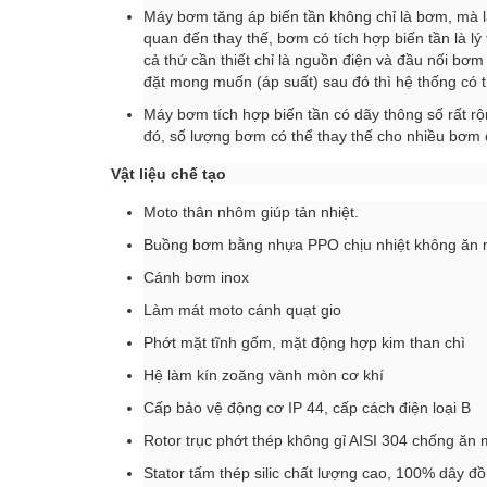
Máy bơm tăng áp biến tần không chỉ là bơm, mà là
quan đến thay thế, bơm có tích hợp biến tần là l
cả thứ cần thiết chỉ là nguồn điện và đầu nối bơ
đặt mong muốn (áp suất) sau đó thì hệ thống có 
Máy bơm tích hợp biến tần có dãy thông số rất r
đó, số lượng bơm có thể thay thế cho nhiều bơm c
Vật liệu chế tạo
Moto thân nhôm giúp tản nhiệt.
Buồng bơm bằng nhựa PPO chịu nhiệt không ăn mò
Cánh bơm inox
Làm mát moto cánh quạt gio
Phớt mặt tĩnh gốm, mặt động hợp kim than chì
Hệ làm kín zoăng vành mòn cơ khí
Cấp bảo vệ động cơ IP 44, cấp cách điện loại B
Rotor trục phớt thép không gỉ AISI 304 chống ăn 
Stator tấm thép silic chất lượng cao, 100% dây đ