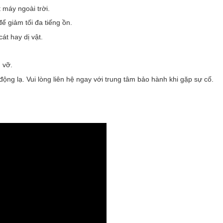
t máy ngoài trời.
ể giảm tối đa tiếng ồn.
t hay dị vật.
 vỡ.
động lạ. Vui lòng liên hệ ngay với trung tâm bảo hành khi gặp sự cố.