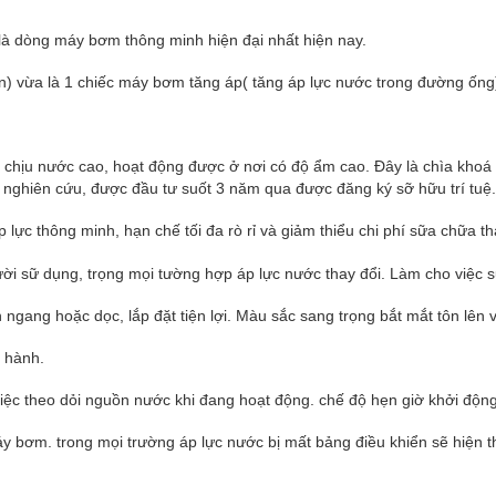
à dòng máy bơm thông minh hiện đại nhất hiện nay.
n) vừa là 1 chiếc máy bơm tăng áp( tăng áp lực nước trong đường ống
chịu nước cao, hoạt động được ở nơi có độ ẩm cao. Đây là chìa khoá 
 nghiên cứu, được đầu tư suốt 3 năm qua được đăng ký sỡ hữu trí tuệ.
lực thông minh, hạn chế tối đa rò rỉ và giảm thiểu chi phí sữa chữa th
ười sữ dụng, trọng mọi tường hợp áp lực nước thay đổi. Làm cho việc 
 ngang hoặc dọc, lắp đặt tiện lợi. Màu sắc sang trọng bắt mắt tôn lên 
n hành.
 việc theo dỏi nguồn nước khi đang hoạt động. chế độ hẹn giờ khởi độn
y bơm. trong mọi trường áp lực nước bị mất bảng điều khiển sẽ hiện t