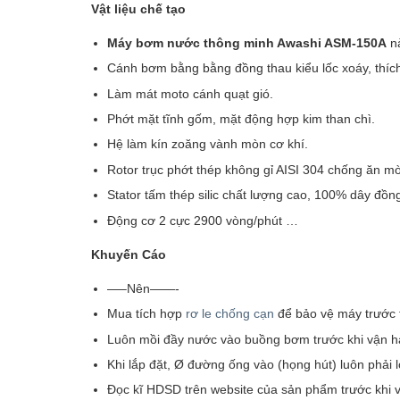
Vật liệu chế tạo
Máy bơm nước thông minh Awashi ASM-150A
nà
Cánh bơm bằng bằng đồng thau kiểu lốc xoáy, thíc
Làm mát moto cánh quạt gió.
Phớt mặt tĩnh gốm, mặt động hợp kim than chì.
Hệ làm kín zoăng vành mòn cơ khí.
Rotor trục phớt thép không gỉ AISI 304 chống ăn mo
Stator tấm thép silic chất lượng cao, 100% dây đồn
Động cơ 2 cực 2900 vòng/phút …
Khuyến Cáo
—–Nên——-
Mua tích hợp
rơ le chống cạn
để bảo vệ máy trước t
Luôn mồi đầy nước vào buồng bơm trước khi vận h
Khi lắp đặt, Ø đường ống vào (họng hút) luôn phải
Đọc kĩ HDSD trên website của sản phẩm trước khi 