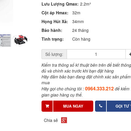
Lưu Lượng Qmax:
2.2m³
Cột áp Hmax:
32m
Họng Hút Xả:
34mm
Bảo hành:
24 tháng
Tình trạng:
Còn hàng
Số lượng:
Kiểm tra thông số kĩ thuật bên trên để biết thông
đủ và chính xác trước khi bạn đặt hàng
Hãy đảm bảo bạn đang đặt chính xác sản phẩm
mua
0964.333.212
Hãy gọi cho chúng tôi :
để kiểm t
gian giao hàng cụ thể.
MUA NGAY
GỌI TƯ
Chia sẻ