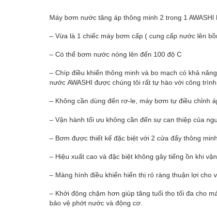
Máy bơm nước tăng áp thông minh 2 trong 1 AWASHI l
– Vừa là 1 chiếc máy bơm cấp ( cung cấp nước lên bồ
– Có thể bơm nước nóng lên đến 100 độ C
– Chíp điều khiển thông minh và bo mạch có khả năng 
nước AWASHI được chúng tôi rất tự hào với công trình
– Không cần dùng đến rơ-le, máy bơm tự điều chỉnh áp 
– Vận hành tối ưu không cần đến sự can thiệp của ng
– Bơm được thiết kế đặc biệt với 2 cửa đẩy thông minh
– Hiệu xuất cao và đặc biệt không gây tiếng ồn khi vậ
– Màng hình điều khiển hiển thị rỏ ràng thuận lợi cho
– Khởi động chậm hơn giúp tăng tuổi thọ tối đa cho má
bảo vệ phớt nước và động cơ.