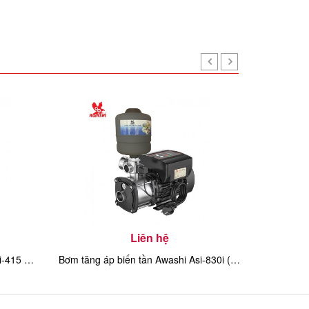
Liên hệ
Bơm tăng áp biến tần Awashi ASi-415 1.5kw
Bơm tăng áp biến tần Awashi Asi-830i (3kw)
Bơm tăng 