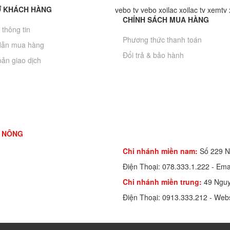
Ợ KHÁCH HÀNG
vebo tv
vebo
xoilac
xoilac tv
xemtv
CHÍNH SÁCH MUA HÀNG
thông tin
Phương thức thanh toán
dẫn mua hàng
Đổi trả & bảo hành
ản giao dịch
N NÔNG
Chi nhánh miền nam:
Số 229 N
Điện Thoại: 078.333.1.222 - E
Chi nhánh miền trung:
49 Nguy
Điện Thoại: 0913.333.212 - Web