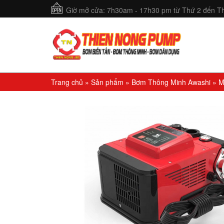
Giờ mở cửa: 7h30am - 17h30 pm từ Thứ 2 đến Th
Trang chủ
»
Sản phẩm
»
Bơm Thông Minh Awashi
»
M