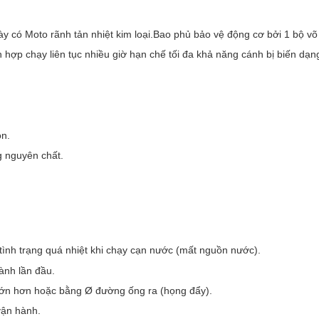
y có Moto rãnh tản nhiệt kim loại.Bao phủ bảo vệ động cơ bởi 1 bộ 
h hợp chạy liên tục nhiều giờ hạn chế tối đa khả năng cánh bị biến dạ
̀n.
g nguyên chất.
ình trạng quá nhiệt khi chạy cạn nước (mất nguồn nước).
ành lần đầu.
 lớn hơn hoặc bằng Ø đường ống ra (họng đẩy).
vận hành.