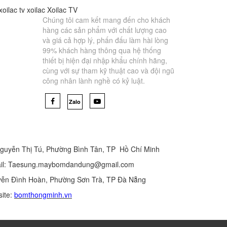
xoilac tv
xoilac
Xoilac TV
Chúng tôi cam kết mang đến cho khách
hàng các sản phẩm với chất lượng cao
và giá cả hợp lý, phấn đấu làm hài lòng
99% khách hàng thông qua hệ thống
thiết bị hiện đại nhập khẩu chính hãng,
cùng với sự tham kỹ thuật cao và đội ngũ
công nhân lành nghề có kỷ luật.
Zalo
guyễn Thị Tú, Phường Bình Tân, TP Hồ Chí Minh
mail: Taesung.maybomdandung@gmail.com
ễn Đình Hoàn, Phường Sơn Trà, TP Đà Nẵng
site:
bomthongminh.vn