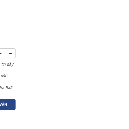
 tin đầy
 cần
ra thời
 VẤN