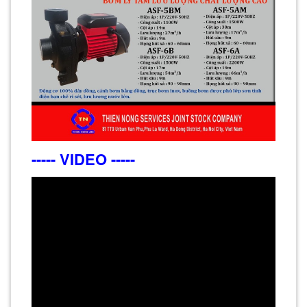
----- VIDEO -----