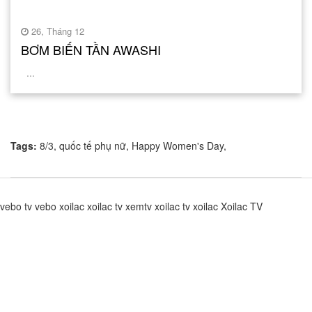
26, Tháng 12
BƠM BIẾN TẦN AWASHI
...
Tags:
8/3
,
quốc tế phụ nữ
,
Happy Women's Day
,
vebo tv
vebo
xoilac
xoilac tv
xemtv
xoilac tv
xoilac
Xoilac TV